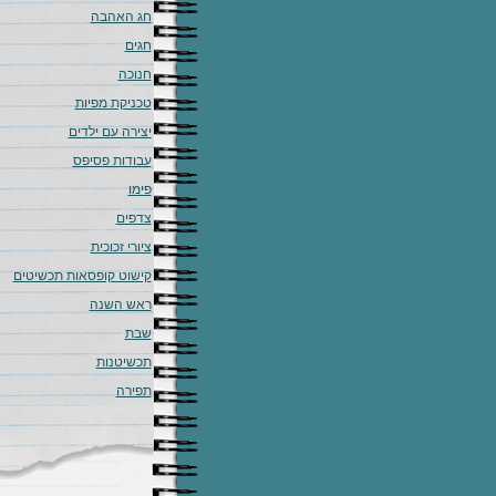
חג האהבה
חגים
חנוכה
טכניקת מפיות
יצירה עם ילדים
עבודות פסיפס
פימו
צדפים
ציורי זכוכית
קישוט קופסאות תכשיטים
ראש השנה
שבת
תכשיטנות
תפירה