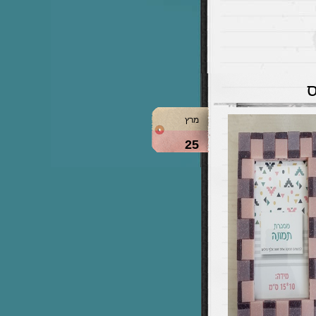
ס
מרץ
25