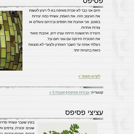
פסיפס
היום אני כבר לא זוכרת מאיפה בא לי רעיון לעשות
את העיצוב הזה. את האמת, עשיתי כמה יצירות
בסגנון. אני אוהבת את הפסים וביניהם עיגולים או
צורות אחרות.
היצירה הראשונה הייתה עציץ ירוק. אהבתי מאוד
את הזכוכית הירוקה עם גווני חום ובז'.
ניצלתי אותה עד השבר האחרון ולצערי לא מוצאת
כזאת בחנויות יותר.
לקרוא מאמר »
קטגוריה:
עבודות פסיפס
|
תגובות 3 »
עציצי פסיפס
בקיץ שעבר עשיתי סדרת
שונים: זכוכית, צדפים וחל
זכוכית, ואריחי זכוכית. 