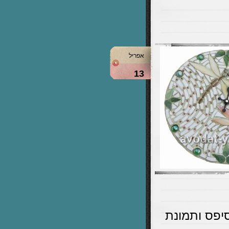
אפריל
13
סיפס ותמונת