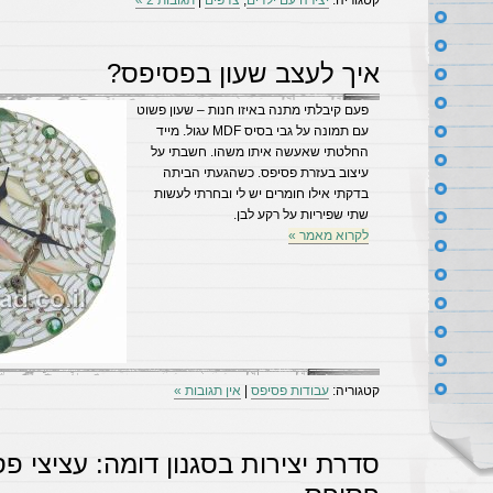
קטגוריה:
יצירה עם ילדים
,
צדפים
|
תגובות 2 »
איך לעצב שעון בפסיפס?
פעם קיבלתי מתנה באיזו חנות – שעון פשוט
עם תמונה על גבי בסיס MDF עגול. מייד
החלטתי שאעשה איתו משהו. חשבתי על
עיצוב בעזרת פסיפס. כשהגעתי הביתה
בדקתי אילו חומרים יש לי ובחרתי לעשות
שתי שפיריות על רקע לבן.
לקרוא מאמר »
קטגוריה:
עבודות פסיפס
|
אין תגובות »
סדרת יצירות בסגנון דומה: עציצי פ