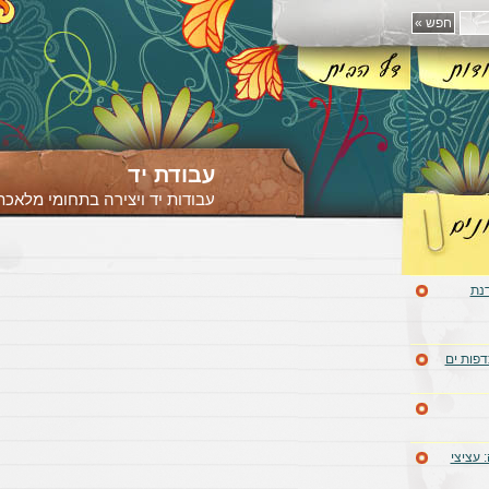
עבודת יד
עבודות יד ויצירה בתחומי מלאכת 
דנת
דפות ים
 עציצי