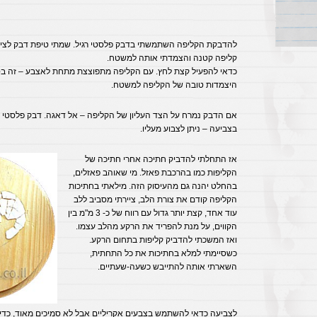
להדבקת הקליפה השתמשתי בדבק פלסטי רגיל. שמתי טיפת דבק לצי
קליפה קטנה והצמדתי אותה למשטח.
כדאי להפעיל קצת לחץ. עם הקליפה מתפוצצת מתחת לאצבע – זה בסדר
היצמדות טובה של הקליפה למשטח.
אם הדבק נמרח על הצד העליון של הקליפה – אל דאגה. דבק פלסטי י
בצביעה – ניתן לצבוע מעליו.
אז התחלתי להדביק חתיכה אחרי חתיכה של
הקליפות כמו בהרכבת פאזל. מי שאוהב פאזלים,
בהחלט יהנה גם מהעיסוק הזה. מילאתי בחתיכות
הקליפה קודם את צורת הלב, ציירתי מסביב ללב
עוד אחד, קצת יותר גדול עם רווח של כ- 3 מ"מ בין
הקווים, על מנת להפריד את הרקע מהלב עצמו.
ואז המשכתי להדביק קליפות בתחום הרקע.
כשסיימתי למלא בחתיכות את כל התחתית,
השארתי אותה להתייבש כשעה-שעתיים.
לצביעה כדאי להשתמש בצבעים אקריליים אבל לא סמיכים מאוד, כדי 