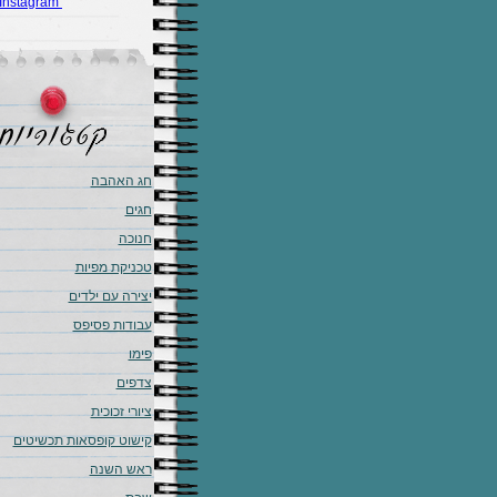
Instagram
חג האהבה
חגים
חנוכה
טכניקת מפיות
יצירה עם ילדים
עבודות פסיפס
פימו
צדפים
ציורי זכוכית
קישוט קופסאות תכשיטים
ראש השנה