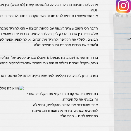
את קליפת הביצה ניתן להדביק על כל משטח קשיח (לא גמיש), בין אם ז
MDF.
אני השתמשתי בתחתית לכוס מוכנה מעץ שקניתי בחנות לחומרי היציר
הדבר הכי חשוב שצריך לעשות עם קליפת הביצה – הוא להוריד ממנה א
שלא יפריד בין שכבת הדבק לבין הקליפה עמצה. הכרום יורד כשהוא ר
הביצים , לקלף את הקליפה ולהוריד את הכרום, או לחילופין, אפשר ל
ולהוריד את הכרום מבפנים של החצאים שלה.
בדרך הראשונה (עם ביצה מבושלת) תקבלו שברים קטנים של הקליפה,
טריה) תקבלו שברים גדולים שיהיה ניתן לשבור אחר-כך לחלקים קטנים 
כמו כן, ניתן לצבוע את הקליפה לפני שמדביקים אותה על המשטח או
בתחתית הזו אני קודם הדבקתי את הקליפה ואחרי
זה צבעתי את כל היצירה.
אחרי שהורדתי את הכרום מהקליפה, נתתי לה
להתייבש ובנתיים ציירתי את הצורה המתאימה
בתחתית לכוס – צורת הלב.