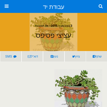
עבודת יד
8 בנובמבר 2016 • 8s תגובות
עציצי פסיפס
שתף
ציוץ
נעץ
דוא"ל
SMS