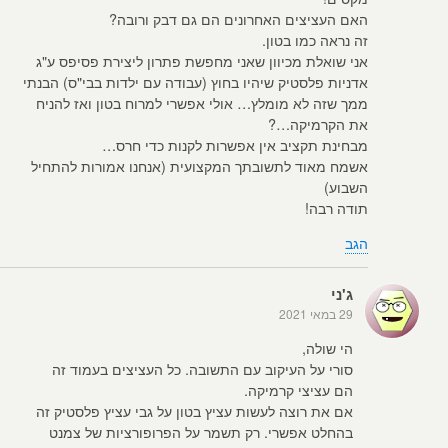
האם העציצים האחרונים הם גם דבק ורובה?
זה נראה כמו בטון.
אני שואלת מכיוון שאני מחפשת פתרון ליצירת פסיפס ע"ג
אדניות פלסטיק שיהיו בחוץ (עבודה עם ילדות בבי"ס) הבנתי
ממך שזה לא מומלץ… אולי אפשרי למרוח בטון ואז להניח
את הקרמיקה…?
מבחינת תקציב אין אפשרות לקנות כדי חרס…
אשמח מאוד לתשובתך המקצועית (אנחנו אמורות להתחיל
השבוע)
תודה רבה!
הגב
ג'ני
29 במאי 2021
הי שולה,
סורי על העיקוב עם התשובה. כל העציצים בעמוד זה
הם עציצי קרמיקה.
אם את רוצה לעשות עציץ בטון על גבי עציץ פלסטיק זה
בהחלט אפשרי. רק תשמר על הפרופורציות של צמנט