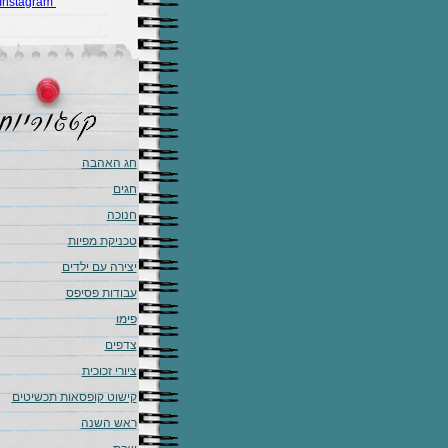
Instagram
חג האהבה
חגים
חנוכה
טכניקת מפיות
יצירה עם ילדים
עבודות פסיפס
פימו
צדפים
ציורי זכוכית
קישוט קופסאות תכשיטים
ראש השנה