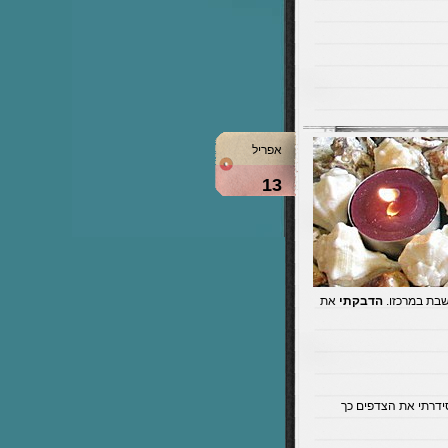
אפריל
13
שבת במרכזו.
הדבקתי
את
סידרתי את הצדפים כך