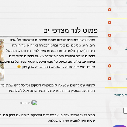
פמוט לנר מצדפי ים
עשיתי פעם
פמוטים לנרות שבת מצדפים
שמצאתי על שפת
הים. היינו נוסעים עם בעלי ובתנו הבכורה (אז היא עוד הייתה
היחידה) לחוף פלמחים שדרומה מראשון לציון. היו שם ערמות של
צדפים
רגילים ובתוכם היה אפשר למצוא גם
צדפים
מאוד יפים
ומיוחדים. בילינו שם כמעט כל שבת ואספנו אוסף עשיר של
צדפים
שונים. מאז אני מנסה להשתמש בהם איפה שרק ניתן
לקחתי שני קרשים שנשארו לי ממעמדי דיסקים ועל כל קרש שמתי נר 
הנרות עם מסטיק כי הייתי צריכה להצמיד אותם אבל לא לתמיד.
 במייל:
סביב כל נר ערכתי צדפים ואבנים יפות
ו
הדבקתי אותם עם
דבק חם
. 
שניתן היה להוציא את הנר בקלות.