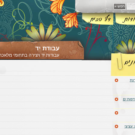
עבודת יד
עבודות יד ויצירה בתחומי מלאכת 
דנת
דפות ים
 עציצי