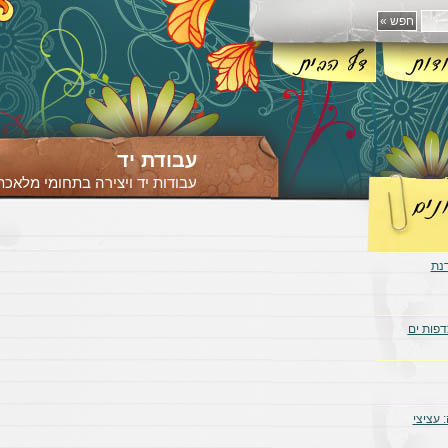
עבודת יד
עבודות יד ויצירה בתחומי מלאכת 
דנת
דפות ים
 עציצי