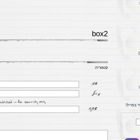
box2
קטגוריה:
 במייל: