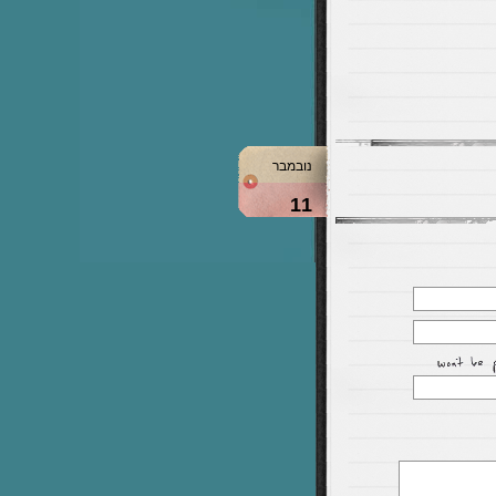
נובמבר
11