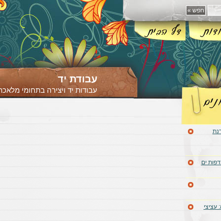
עבודת יד
עבודות יד ויצירה בתחומי מלאכת 
דנת
דפות ים
 עציצי