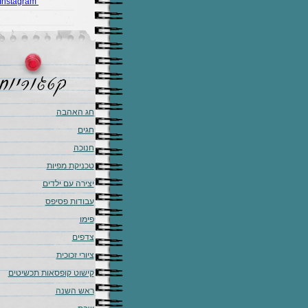
Instagram
חג האהבה
חגים
חנוכה
טכניקת מפיות
יצירה עם ילדים
עבודות פסיפס
פימו
צדפים
ציורי זכוכית
קישוט קופסאות תכשיטים
ראש השנה