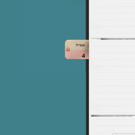
אפריל
4